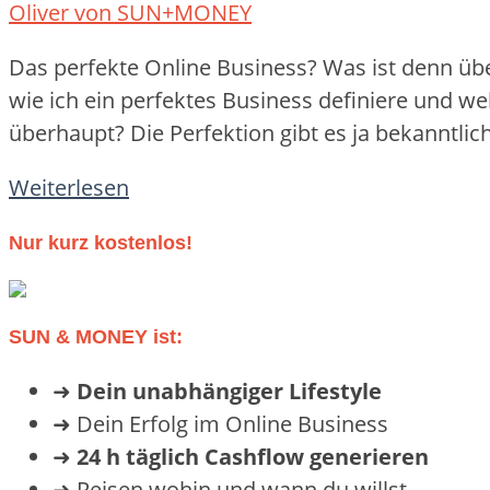
Oliver von SUN+MONEY
–
so
Das perfekte Online Business? Was ist denn übe
geht’s!"
wie ich ein perfektes Business definiere und we
überhaupt? Die Perfektion gibt es ja bekanntlich
"Das
Weiterlesen
perfekte
Nur kurz kostenlos!
Online
Business?
Hier
SUN & MONEY ist:
ist
es."
➜
Dein unabhängiger Lifestyle
➜ Dein Erfolg im Online Business
➜
24 h täglich Cashflow generieren
➜ Reisen wohin und wann du willst