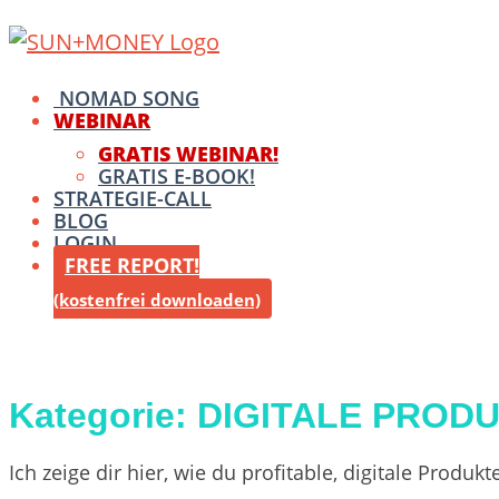
Skip
Home
to
content
Menu
NOMAD SONG
WEBINAR
GRATIS WEBINAR!
GRATIS E-BOOK!
STRATEGIE-CALL
BLOG
LOGIN
FREE REPORT!
(kostenfrei downloaden)
Kategorie:
DIGITALE PROD
Ich zeige dir hier, wie du profitable, digitale Produ