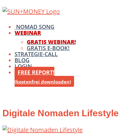
Skip
Home
to
content
Menu
NOMAD SONG
WEBINAR
GRATIS WEBINAR!
GRATIS E-BOOK!
STRATEGIE-CALL
BLOG
LOGIN
FREE REPORT!
(kostenfrei downloaden)
Digitale Nomaden Lifestyle