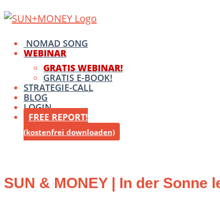
Skip
Home
to
content
Menu
NOMAD SONG
WEBINAR
GRATIS WEBINAR!
GRATIS E-BOOK!
STRATEGIE-CALL
BLOG
LOGIN
FREE REPORT!
(kostenfrei downloaden)
SUN & MONEY | In der Sonne le