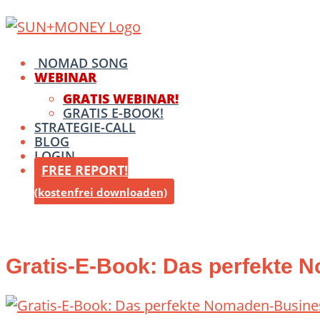
Skip
Home
to
content
Menu
NOMAD SONG
WEBINAR
GRATIS WEBINAR!
GRATIS E-BOOK!
STRATEGIE-CALL
BLOG
LOGIN
FREE REPORT!
(kostenfrei downloaden)
Gratis-E-Book: Das perfekte 