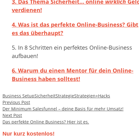
3. Das Thema Sicherheit… online
wirklich
Gel
verdienen!
4. Was ist das perfekte Online-Business? Gibt
es das überhaupt?
5. In 8 Schritten ein perfektes Online-Business
aufbauen!
6. Warum du einen Mentor für dein Online-
Business haben solltest!
Business Setup
Sicherheit
Strategie
Strategien+Hacks
Beitragsnavigation
Previous Post
Der Minimum Salesfunnel – deine Basis für mehr Umsatz!
Next Post
Das perfekte Online Business? Hier ist es.
Nur kurz kostenlos!