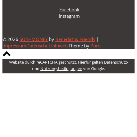
Facebook
Instagram
© 2026
SUN+MONEY
by
Benedict & Friends
|
Impressum
Datenschutzhinweis
Theme by
Puro
Scroll
to
Website durch reCAPTCHA geschützt. Hierfür gelten
Datenschutz-
top
und
Nutzungsbedingungen
von Google.