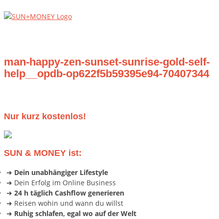
Skip
Home
to
content
Menu
man-happy-zen-sunset-sunrise-gold-self-
help__opdb-op622f5b59395e94-70407344
Nur kurz kostenlos!
SUN & MONEY ist:
➜
Dein unabhängiger Lifestyle
➜ Dein Erfolg im Online Business
➜
24 h täglich Cashflow generieren
➜ Reisen wohin und wann du willst
➜
Ruhig schlafen, egal wo auf der Welt